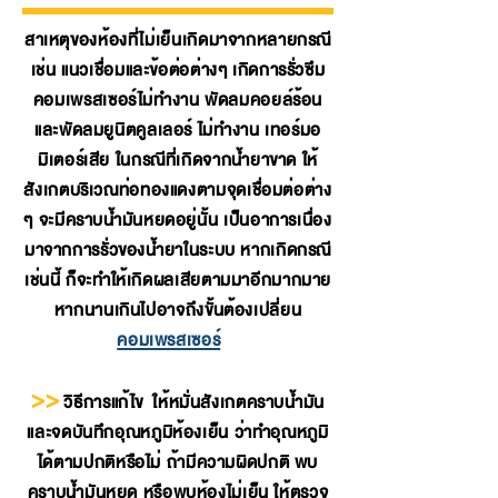
สาเหตุของห้องที่ไม่เย็นเกิดมาจากหลายกรณี
เช่น แนวเชื่อมและข้อต่อต่างๆ เกิดการรั่วซึม
คอมเพรสเซอร์ไม่ทำงาน พัดลมคอยล์ร้อน
และพัดลมยูนิตคูลเลอร์ ไม่ทำงาน เทอร์มอ
มิเตอร์เสีย ในกรณีที่เกิดจากน้ำยาขาด ให้
สังเกตบริเวณท่อทองแดงตามจุดเชื่อมต่อต่าง
ๆ จะมีคราบน้ำมันหยดอยู่นั้น เป็นอาการเนื่อง
มาจากการรั่วของน้ำยาในระบบ หากเกิดกรณี
เช่นนี้ ก็จะทำให้เกิดผลเสียตามมาอีกมากมาย
หากนานเกินไปอาจถึงขั้นต้องเปลี่ยน
คอมเพรสเซอร์
>>
วิธีการแก้ไข ให้หมั่นสังเกตคราบน้ำมัน
และจดบันทึกอุณหภูมิห้องเย็น ว่าทำอุณหภูมิ
ได้ตามปกติหรือไม่ ถ้ามีความผิดปกติ พบ
คราบน้ำมันหยด หรือพบห้องไม่เย็น ให้ตรวจ