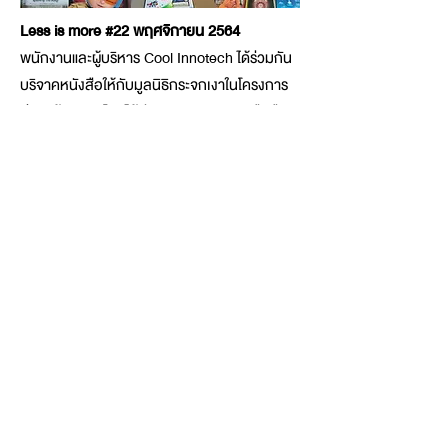
Less is more #22 พฤศจิกายน 2564
พนักงานและผู้บริหาร Cool Innotech ได้ร่วมกัน
บริจาคหนังสือให้กับมูลนิธิกระจกเงาในโครงการ
อ่านสร้างชาติ โดยได้มีการรับบริจาคหนังสือมือ
สอง เพื่อส่งมอบต่อให้ห้องสมุดโรงเรียนขนาดเล็ก
ห้องสมุดชุมชน ห้องสมุดศูนย์การศึกษานอก
โรงเรียน วัด ชุมชนแออัดในเมืองหลวง โรงงาน ซึ่ง
หนังสือจะมีส่วนช่วยสร้างความสำเร็จในการดำรง
ชีวิต และเป็นรากฐานของการสร้างสังคมแห่งการ
เรียนรู้ต่อไป
บทความ
แนะนำ